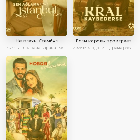
Не плачь, Стамбул
Если король проиграет
2024
Мелодрама | Драма | SesDizi | Сериалы 2024
2025
Мелодрама | Драма | SesDizi | Ирина Котова | AlisaDirilis | Turok1990 | Новинки | Сериалы 2025