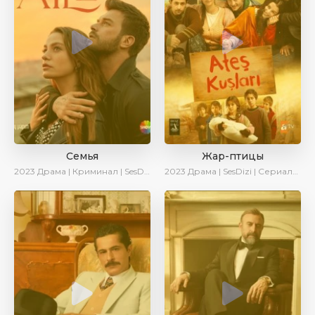
Семья
Жар-птицы
2023
Драма | Криминал | SesDizi | Ирина Котова | AveTurk | Сериалы 2023
2023
Драма | SesDizi | Сериалы 2023