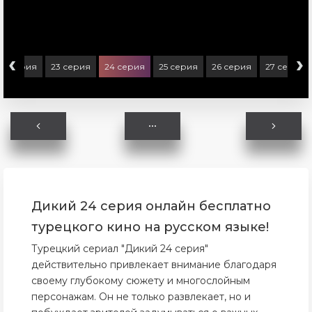
‹
›
22 серия
23 серия
24 серия
25 серия
26 серия
27 серия
Дикий 24 серия онлайн бесплатно
турецкого кино на русском языке!
Турецкий сериал "Дикий 24 серия"
действительно привлекает внимание благодаря
своему глубокому сюжету и многослойным
персонажам. Он не только развлекает, но и