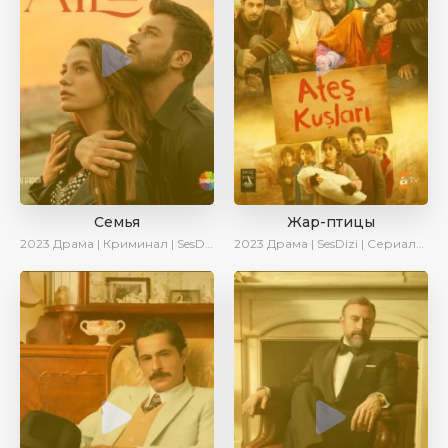
Семья
Жар-птицы
2023
Драма | Криминал | SesDizi | Ирина Котова | AveTurk | Сериалы 2023
2023
Драма | SesDizi | Сериалы 2023