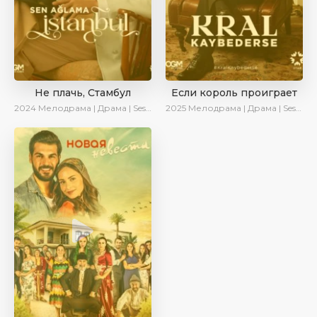
Не плачь, Стамбул
Если король проиграет
2024
Мелодрама | Драма | SesDizi | Сериалы 2024
2025
Мелодрама | Драма | SesDizi | Ирина Котова | AlisaDirilis | Turok1990 | Новинки | Сериалы 2025