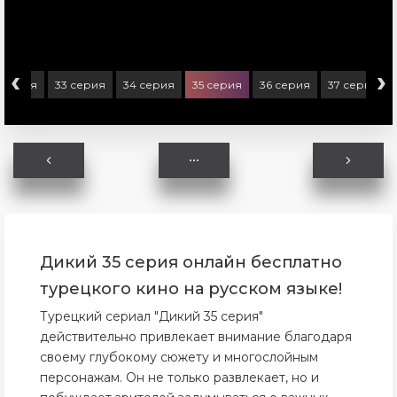
‹
›
 серия
33 серия
34 серия
35 серия
36 серия
37 серия
Дикий 35 серия онлайн бесплатно
турецкого кино на русском языке!
Турецкий сериал "Дикий 35 серия"
действительно привлекает внимание благодаря
своему глубокому сюжету и многослойным
персонажам. Он не только развлекает, но и