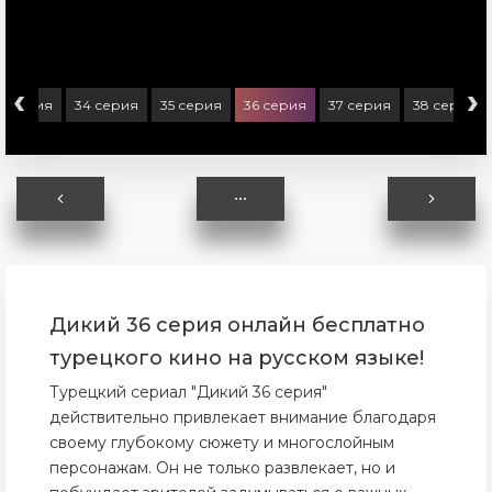
‹
›
3 серия
34 серия
35 серия
36 серия
37 серия
38 серия
Дикий 36 серия онлайн бесплатно
турецкого кино на русском языке!
Турецкий сериал "Дикий 36 серия"
действительно привлекает внимание благодаря
своему глубокому сюжету и многослойным
персонажам. Он не только развлекает, но и