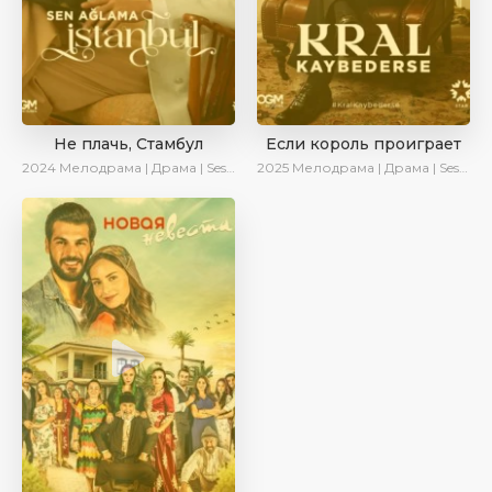
Не плачь, Стамбул
Если король проиграет
2024
Мелодрама | Драма | SesDizi | Сериалы 2024
2025
Мелодрама | Драма | SesDizi | Ирина Котова | AlisaDirilis | Turok1990 | Новинки | Сериалы 2025