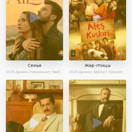
Семья
Жар-птицы
2023
Драма | Криминал | SesDizi | Ирина Котова | AveTurk | Сериалы 2023
2023
Драма | SesDizi | Сериалы 2023