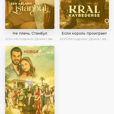
Не плачь, Стамбул
Если король проиграет
2024
Мелодрама | Драма | SesDizi | Сериалы 2024
2025
Мелодрама | Драма | SesDizi | Ирина Котова | AlisaDirilis | Turok1990 | Новинки | Сериалы 2025