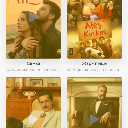
Семья
Жар-птицы
2023
Драма | Криминал | SesDizi | Ирина Котова | AveTurk | Сериалы 2023
2023
Драма | SesDizi | Сериалы 2023