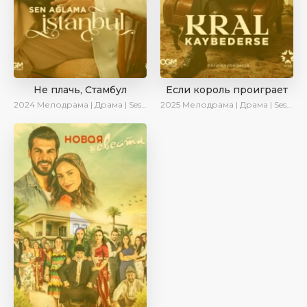
Не плачь, Стамбул
Если король проиграет
2024
Мелодрама | Драма | SesDizi | Сериалы 2024
2025
Мелодрама | Драма | SesDizi | Ирина Котова | AlisaDirilis | Turok1990 | Новинки | Сериалы 2025