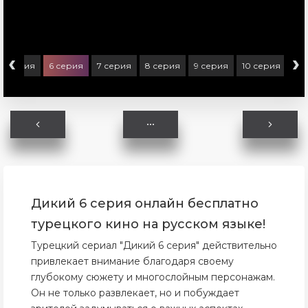
‹
›
5 серия
6 серия
7 серия
8 серия
9 серия
10 серия
11 
Дикий 6 серия онлайн бесплатно
турецкого кино на русском языке!
Турецкий сериал "Дикий 6 серия" действительно
привлекает внимание благодаря своему
глубокому сюжету и многослойным персонажам.
Он не только развлекает, но и побуждает