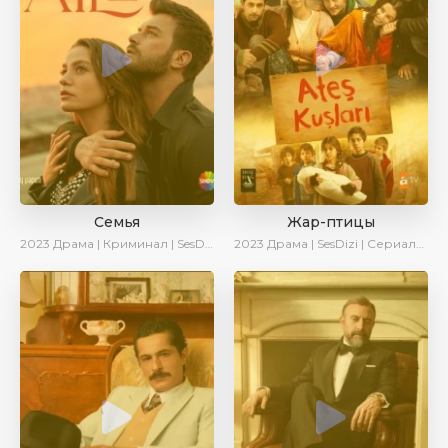
Семья
Жар-птицы
2023
Драма | Криминал | SesDizi | Ирина Котова | AveTurk | Сериалы 2023
2023
Драма | SesDizi | Сериалы 2023